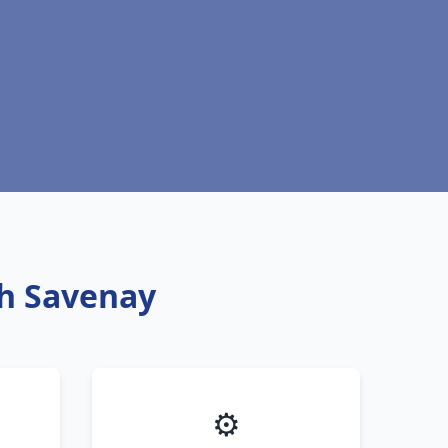
ch Savenay
⚙️