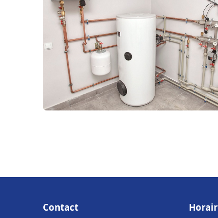
Contact
Horair