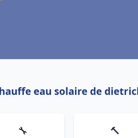
Chauffe eau solaire de dietri
🔧
🔨