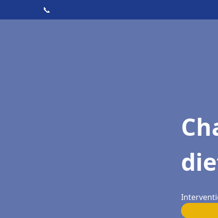
📞
Cha
die
Intervent