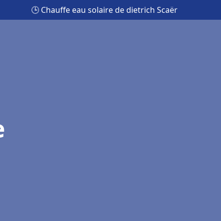
🕒 Chauffe eau solaire de dietrich Scaër
e