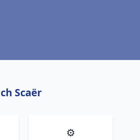
ich Scaër
⚙️