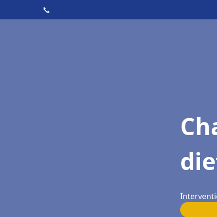
📞
Cha
die
Interventi