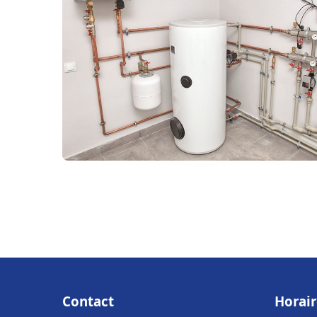
Contact
Horair