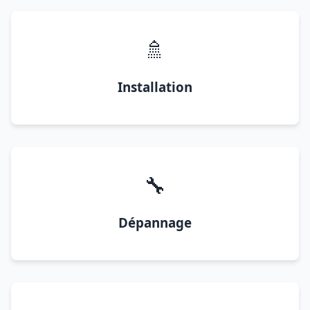
🚿
Installation
🔧
Dépannage