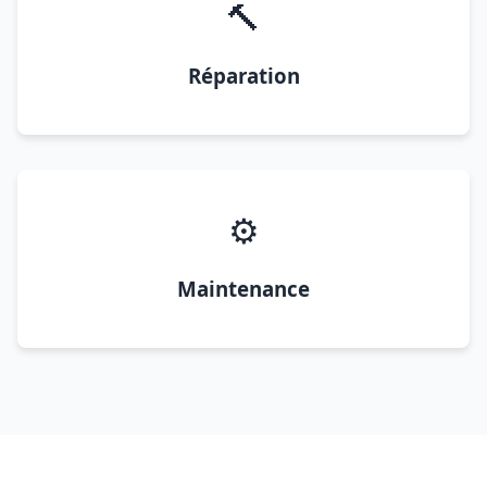
🔨
Réparation
⚙️
Maintenance