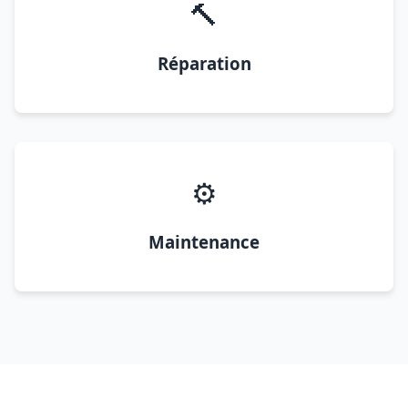
🔨
Réparation
⚙️
Maintenance