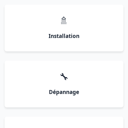
🚿
Installation
🔧
Dépannage