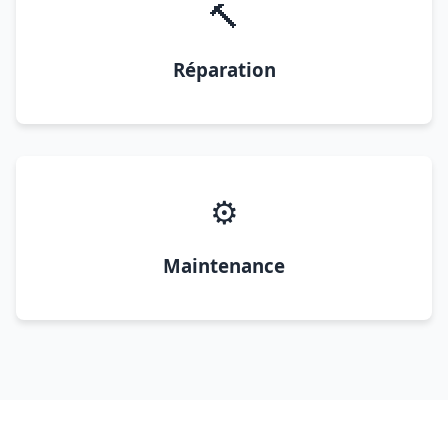
🔨
Réparation
⚙️
Maintenance