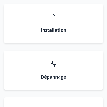
🚿
Installation
🔧
Dépannage