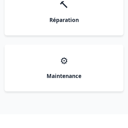
🔨
Réparation
⚙️
Maintenance