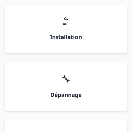
🚿
Installation
🔧
Dépannage