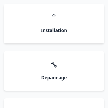
🚿
Installation
🔧
Dépannage