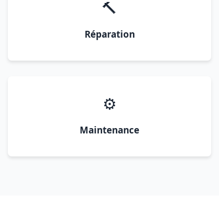
🔨
Réparation
⚙️
Maintenance