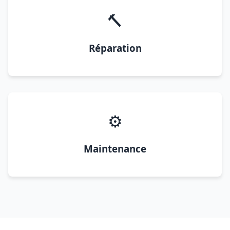
🔨
Réparation
⚙️
Maintenance