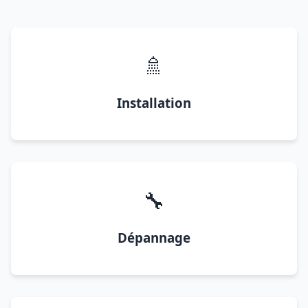
🚿
Installation
🔧
Dépannage