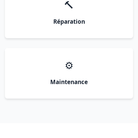
🔨
Réparation
⚙️
Maintenance