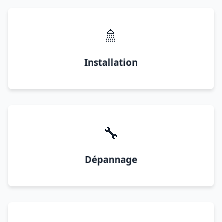
🚿
Installation
🔧
Dépannage