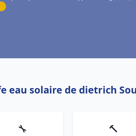
fe eau solaire de dietrich So
🔧
🔨