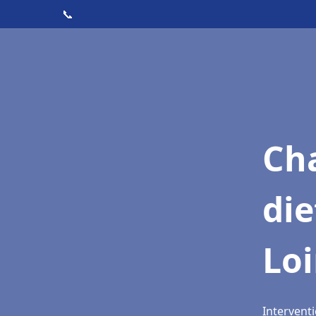
📞
Cha
die
Lo
Intervent