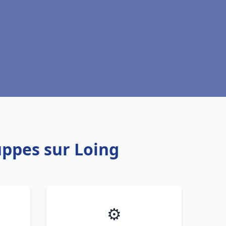
uppes sur Loing
⚙️