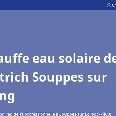
🕒 C
uffe eau solaire d
trich Souppes sur
ing
ion rapide et professionnelle à Souppes sur Loing (77460)