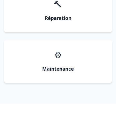
🔨
Réparation
⚙️
Maintenance