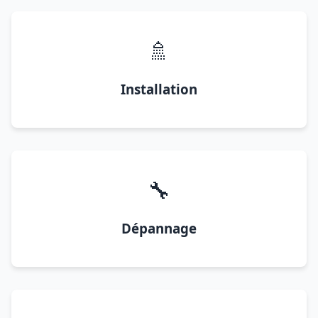
🚿
Installation
🔧
Dépannage