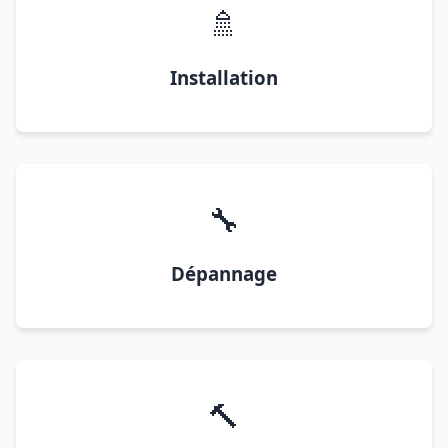
🚿
Installation
🔧
Dépannage
🔨