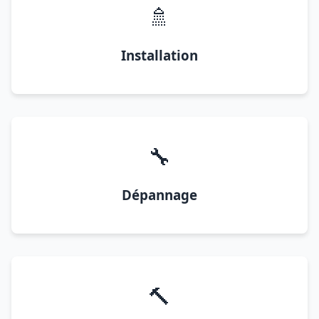
🚿
Installation
🔧
Dépannage
🔨