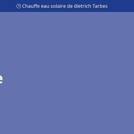
🕒 Chauffe eau solaire de dietrich Tarbes
e