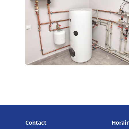
Contact
Horair