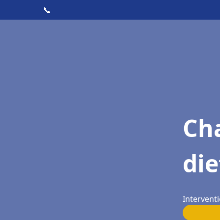
📞
Cha
die
Interventi