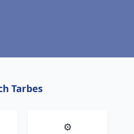
ich Tarbes
⚙️