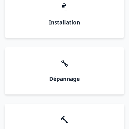
🚿
Installation
🔧
Dépannage
🔨