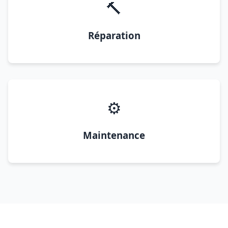
🔨
Réparation
⚙️
Maintenance