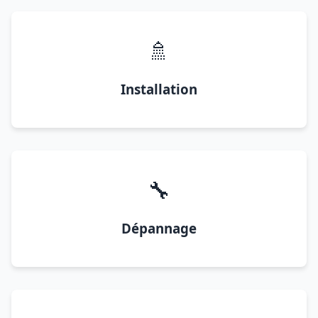
🚿
Installation
🔧
Dépannage