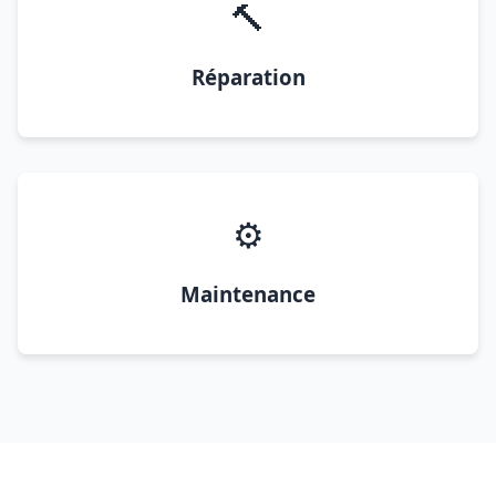
🔨
Réparation
⚙️
Maintenance