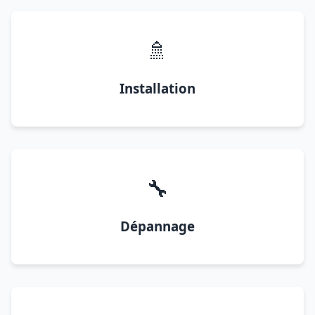
🚿
Installation
🔧
Dépannage