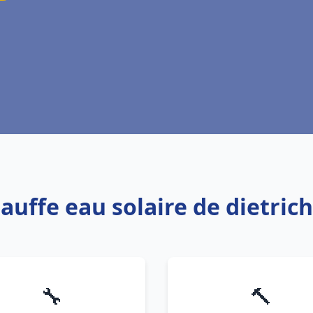
auffe eau solaire de dietric
🔧
🔨