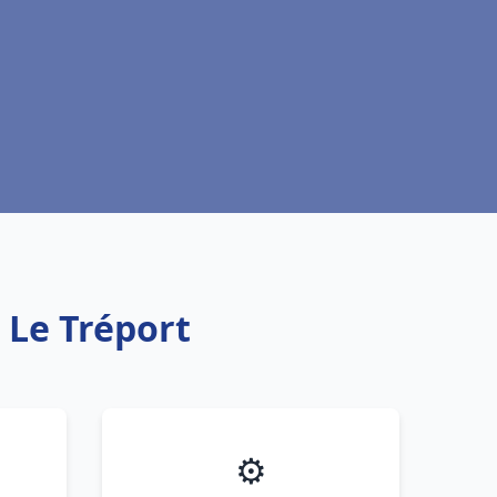
h Le Tréport
⚙️