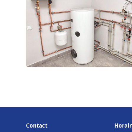
Contact
Horair