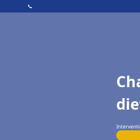
📞
Cha
die
Interventi