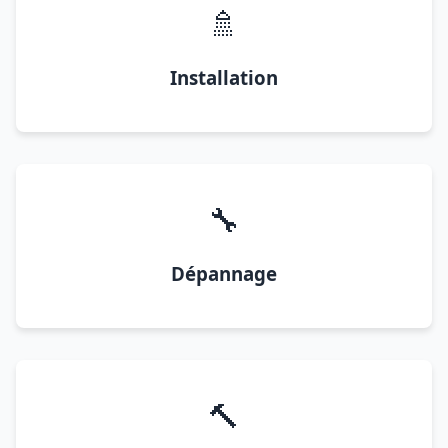
🚿
Installation
🔧
Dépannage
🔨