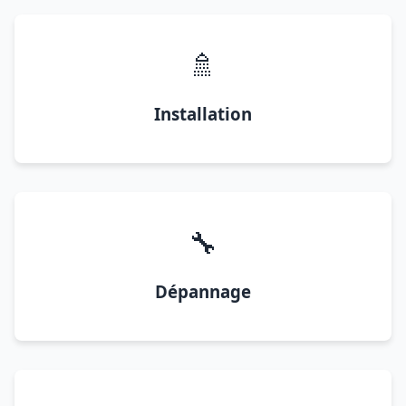
🚿
Installation
🔧
Dépannage