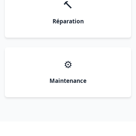
🔨
Réparation
⚙️
Maintenance