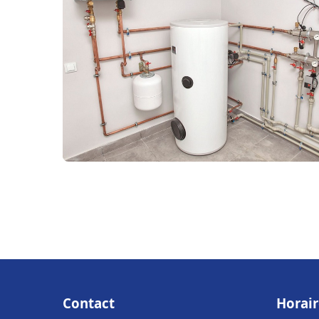
Contact
Horair