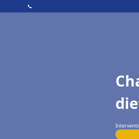
📞
Cha
di
Intervent