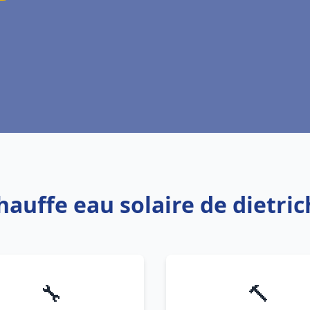
Chauffe eau solaire de dietri
🔧
🔨