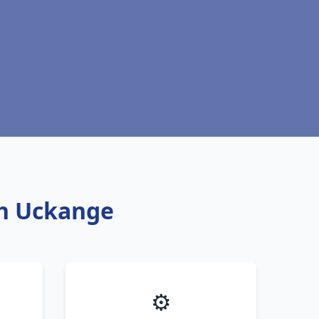
ch Uckange
⚙️