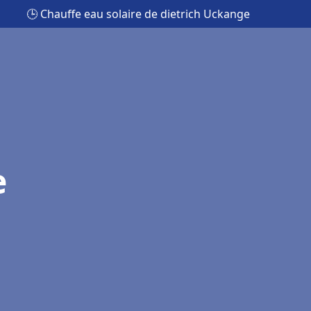
🕒 Chauffe eau solaire de dietrich Uckange
e