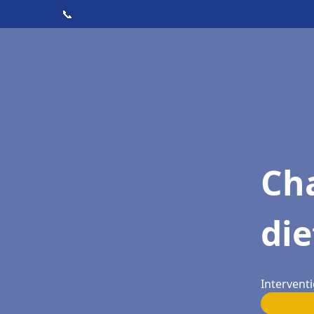
📞
Cha
die
Interventi