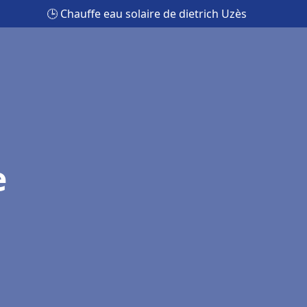
🕒 Chauffe eau solaire de dietrich Uzès
e