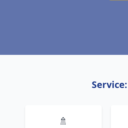
Service:
🚿