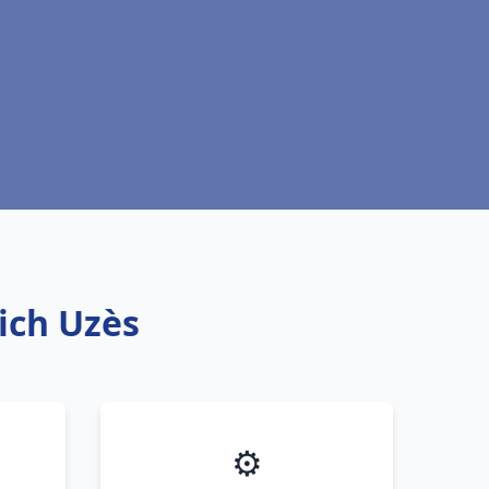
rich Uzès
⚙️