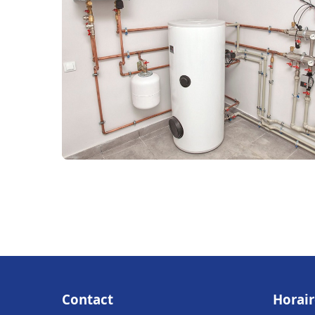
Contact
Horair