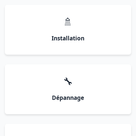
🚿
Installation
🔧
Dépannage