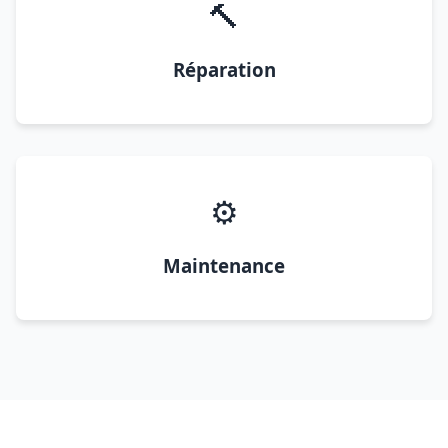
🔨
Réparation
⚙️
Maintenance