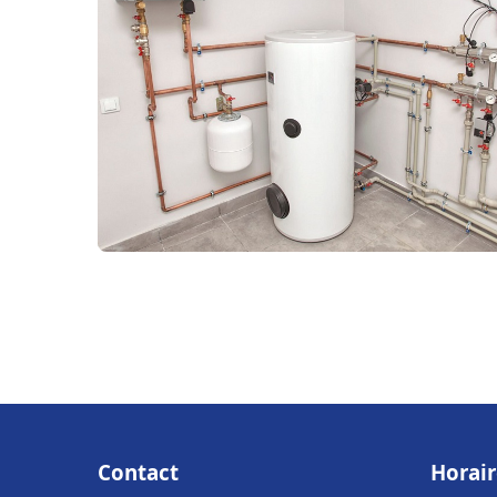
Contact
Horair