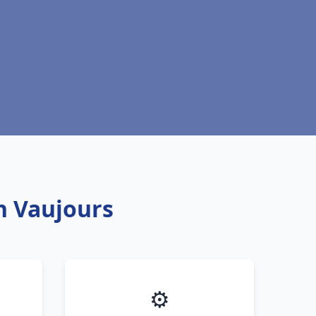
ch Vaujours
⚙️