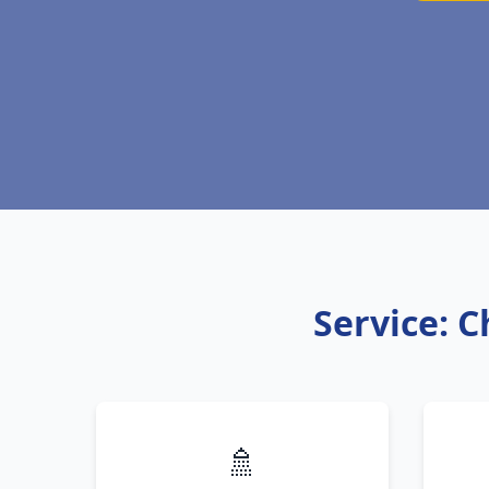
Service: C
🚿