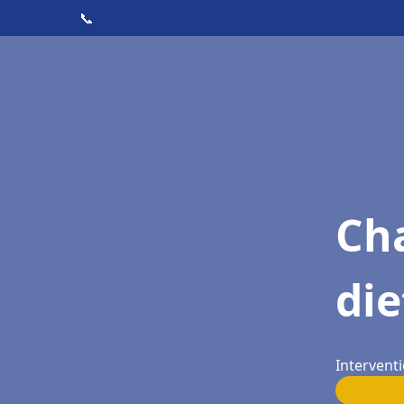
📞
Cha
die
Interventi