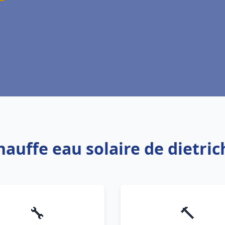
hauffe eau solaire de dietri
🔧
🔨