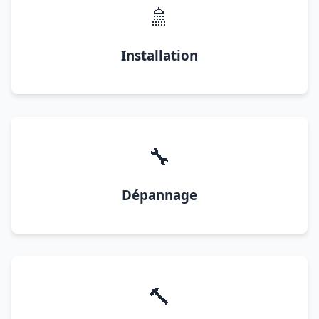
🚿
Installation
🔧
Dépannage
🔨