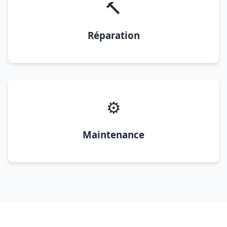
🔨
Réparation
⚙️
Maintenance