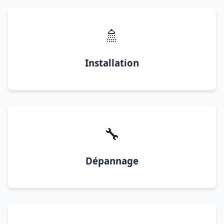
🚿
Installation
🔧
Dépannage