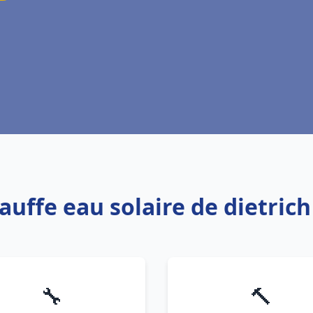
auffe eau solaire de dietric
🔧
🔨