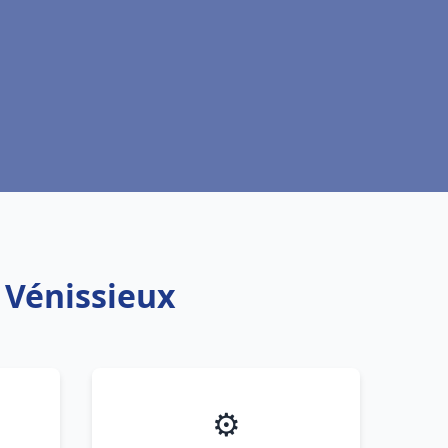
h Vénissieux
⚙️