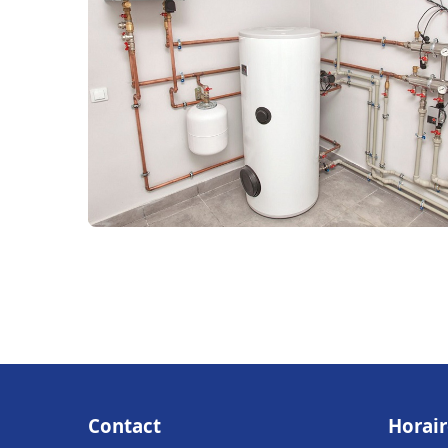
Contact
Horair