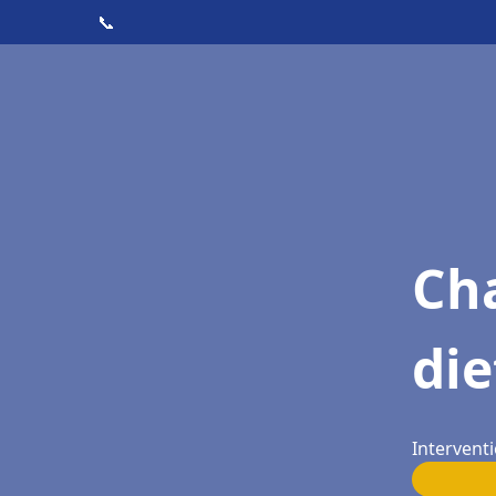
📞
Cha
die
Interventi