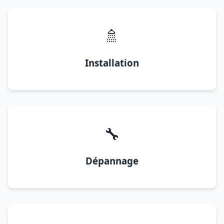
🚿
Installation
🔧
Dépannage