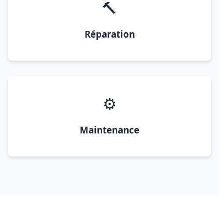
🔨
Réparation
⚙️
Maintenance