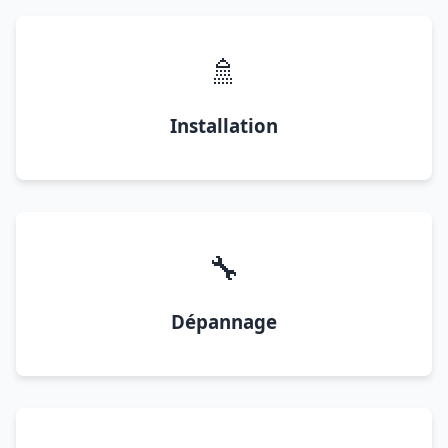
🚿
Installation
🔧
Dépannage