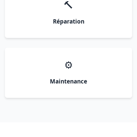
🔨
Réparation
⚙️
Maintenance