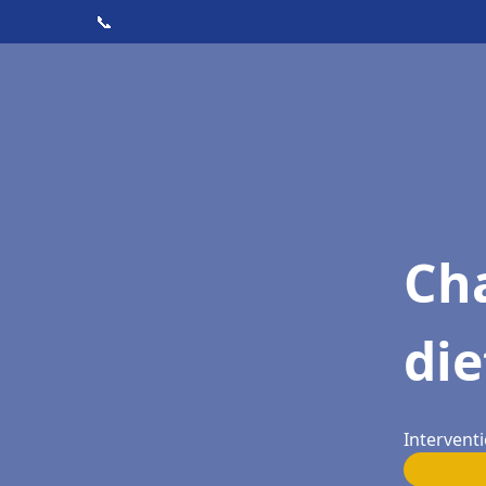
📞
Cha
die
Interventi