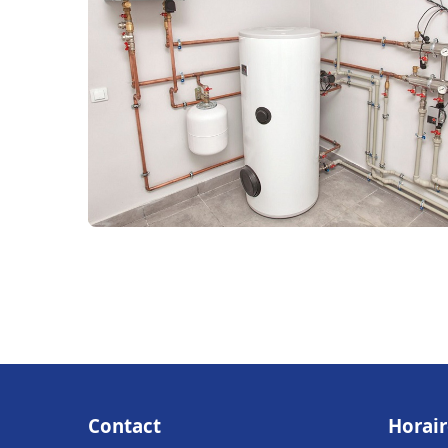
Contact
Horair