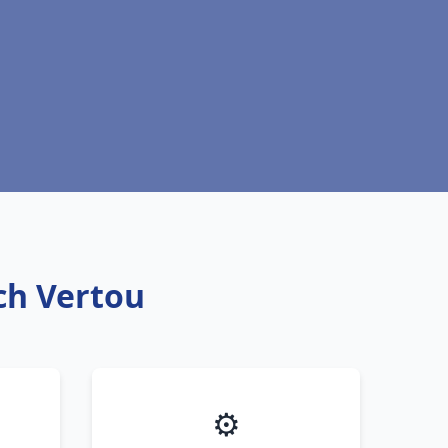
ich Vertou
⚙️