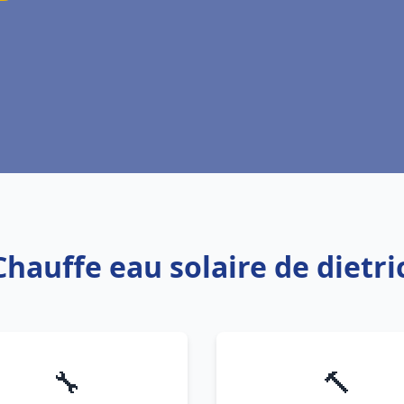
Chauffe eau solaire de dietr
🔧
🔨