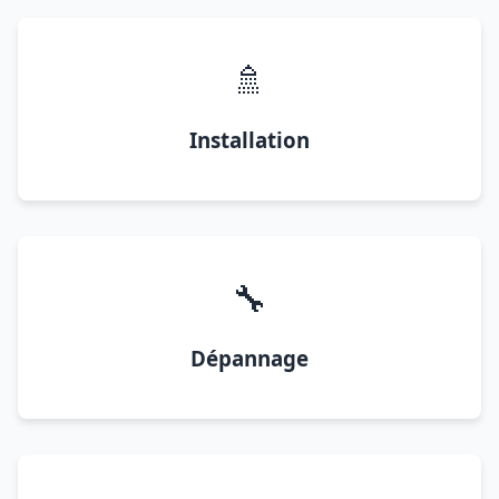
🚿
Installation
🔧
Dépannage