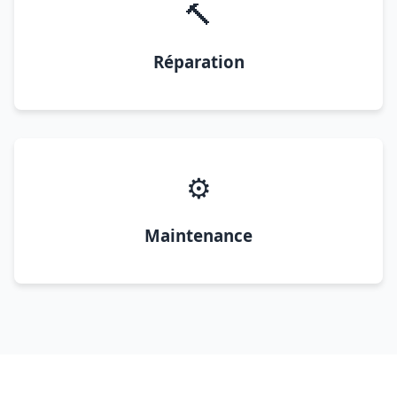
🔨
Réparation
⚙️
Maintenance