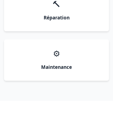
🔨
Réparation
⚙️
Maintenance