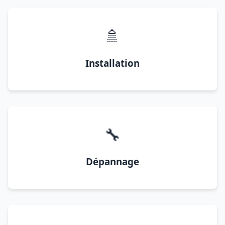
🚿
Installation
🔧
Dépannage