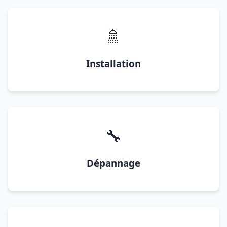
🚿
Installation
🔧
Dépannage