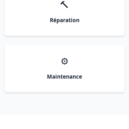
🔨
Réparation
⚙️
Maintenance