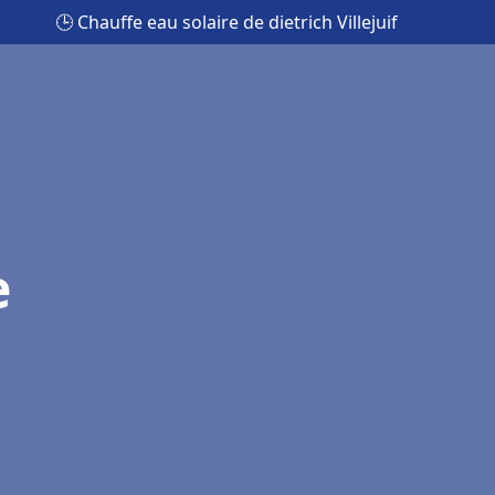
🕒 Chauffe eau solaire de dietrich Villejuif
e