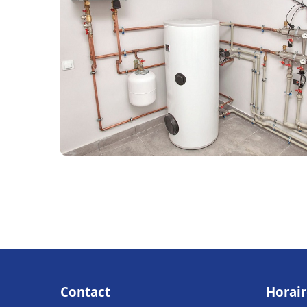
Contact
Horair