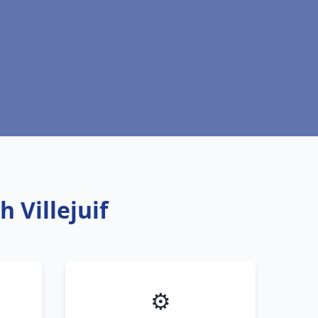
h Villejuif
⚙️