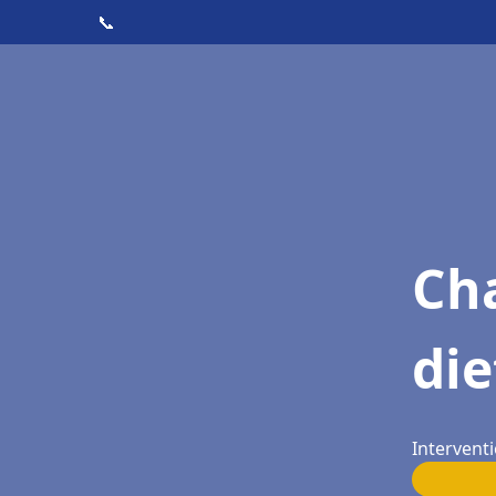
📞
Cha
die
Interventi