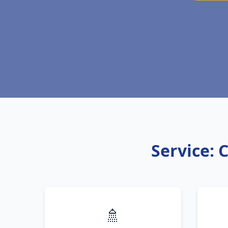
Service: C
🚿