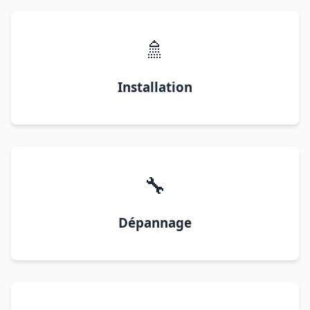
🚿
Installation
🔧
Dépannage