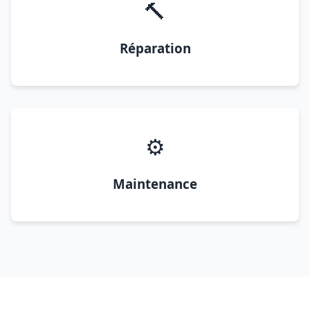
🔨
Réparation
⚙️
Maintenance