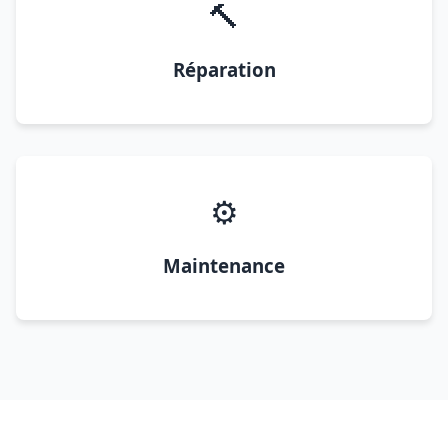
🔨
Réparation
⚙️
Maintenance