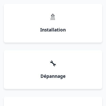
🚿
Installation
🔧
Dépannage