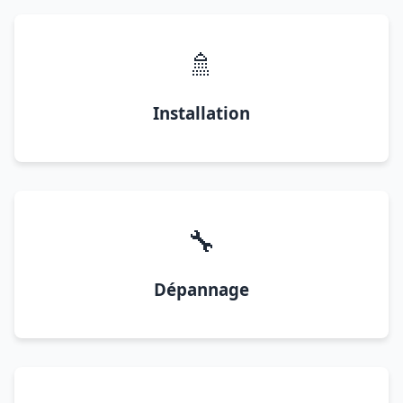
🚿
Installation
🔧
Dépannage