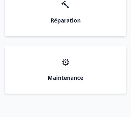
🔨
Réparation
⚙️
Maintenance