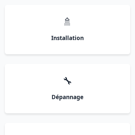
🚿
Installation
🔧
Dépannage