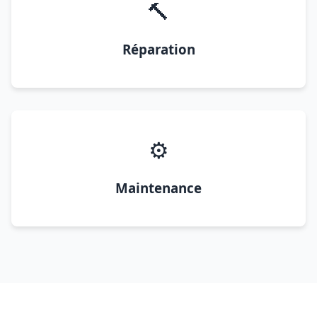
🔨
Réparation
⚙️
Maintenance