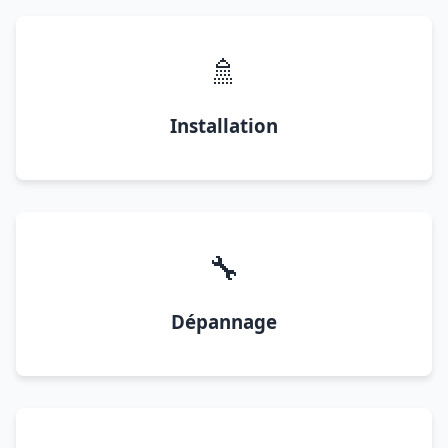
🚿
Installation
🔧
Dépannage