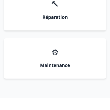
🔨
Réparation
⚙️
Maintenance