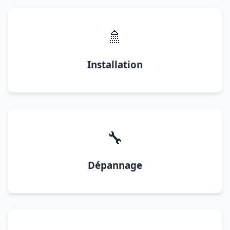
🚿
Installation
🔧
Dépannage