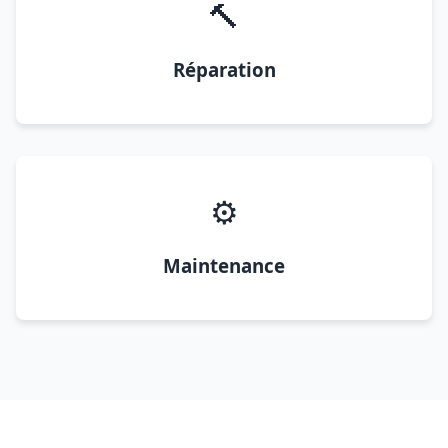
🔨
Réparation
⚙️
Maintenance