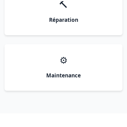
🔨
Réparation
⚙️
Maintenance