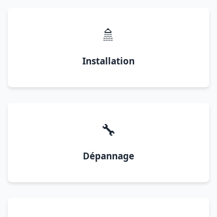
🚿
Installation
🔧
Dépannage