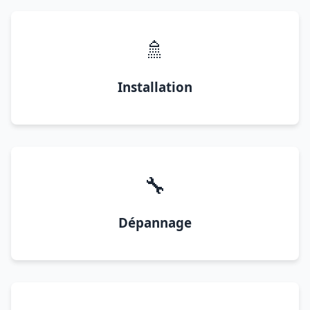
🚿
Installation
🔧
Dépannage