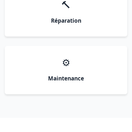
🔨
Réparation
⚙️
Maintenance